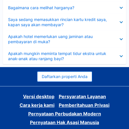
Dipersempit
Bagaimana cara melihat harganya?
Dipersempit
Saya sedang memasukkan rincian kartu kredit saya,
kapan saya akan membayar?
Dipersempit
Apakah hotel memerlukan uang jaminan atau
pembayaran di muka?
Dipersempit
Apakah mungkin meminta tempat tidur ekstra untuk
anak-anak atau ranjang bayi?
Daftarkan properti Anda
Versi desktop
Persyaratan Layanan
Cara kerja kami
Pemberitahuan Privasi
Pernyataan Perbudakan Modern
Pernyataan Hak Asasi Manusia