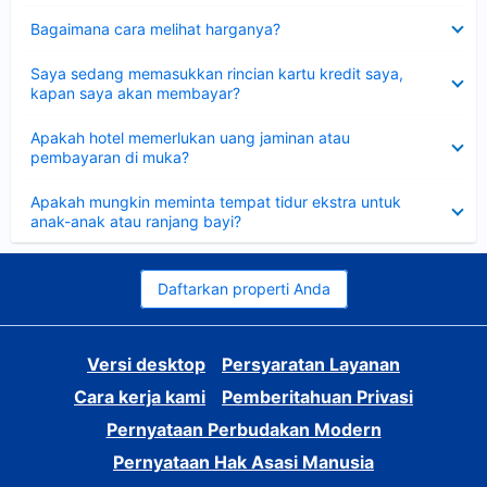
Dipersempit
Bagaimana cara melihat harganya?
Dipersempit
Saya sedang memasukkan rincian kartu kredit saya,
kapan saya akan membayar?
Dipersempit
Apakah hotel memerlukan uang jaminan atau
pembayaran di muka?
Dipersempit
Apakah mungkin meminta tempat tidur ekstra untuk
anak-anak atau ranjang bayi?
Daftarkan properti Anda
Versi desktop
Persyaratan Layanan
Cara kerja kami
Pemberitahuan Privasi
Pernyataan Perbudakan Modern
Pernyataan Hak Asasi Manusia