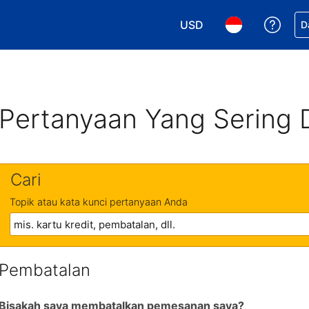
USD
Dapa
D
Pilih mata uang Anda. M
Pilih bahasa An
Pertanyaan Yang Sering 
Cari
Topik atau kata kunci pertanyaan Anda
Pembatalan
Bisakah saya membatalkan pemesanan saya?