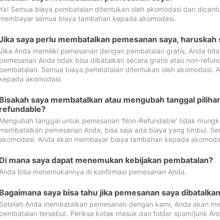
Ya! Semua biaya pembatalan ditentukan oleh akomodasi dan dican
membayar semua biaya tambahan kepada akomodasi.
Jika saya perlu membatalkan pemesanan saya, haruskah
Jika Anda memiliki pemesanan dengan pembatalan gratis, Anda tid
pemesanan Anda tidak bisa dibatalkan secara gratis atau non-refun
pembatalan. Semua biaya pembatalan ditentukan oleh akomodasi.
kepada akomodasi.
Bisakah saya membatalkan atau mengubah tanggal pilih
refundable?
Mengubah tanggal untuk pemesanan 'Non-Refundable' tidak mungkin
membatalkan pemesanan Anda, bisa saja ada biaya yang timbul. Se
akomodasi. Anda akan membayar biaya tambahan kepada akomoda
Di mana saya dapat menemukan kebijakan pembatalan?
Anda bisa menemukannya di konfirmasi pemesanan Anda.
Bagaimana saya bisa tahu jika pemesanan saya dibatalka
Setelah Anda membatalkan pemesanan dengan kami, Anda akan me
pembatalan tersebut. Periksa kotak masuk dan folder spam/junk An