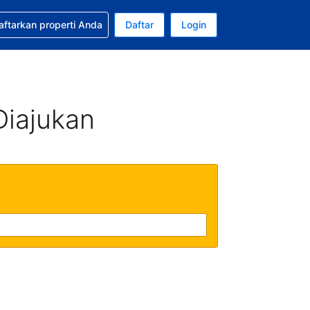
tkan bantuan untuk pemesanan Anda
aftarkan properti Anda
Daftar
Login
ata uang Anda saat ini adalah Dolar Amerika Serikat
da. Bahasa Anda saat ini adalah Bahasa Indonesia
Diajukan