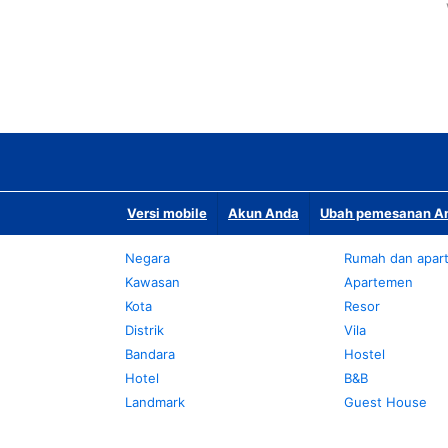
Versi mobile
Akun Anda
Ubah pemesanan An
Negara
Rumah dan apar
Kawasan
Apartemen
Kota
Resor
Distrik
Vila
Bandara
Hostel
Hotel
B&B
Landmark
Guest House