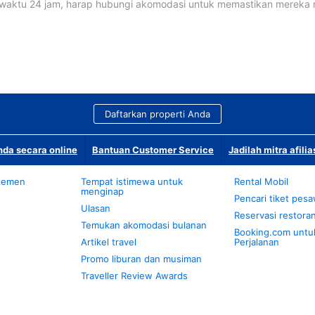
waktu 24 jam, harap hubungi akomodasi untuk memastikan mereka
Daftarkan properti Anda
da secara online
Bantuan Customer Service
Jadilah mitra afilia
temen
Tempat istimewa untuk
Rental Mobil
menginap
Pencari tiket pes
Ulasan
Reservasi restora
Temukan akomodasi bulanan
Booking.com untu
Artikel travel
Perjalanan
Promo liburan dan musiman
Traveller Review Awards