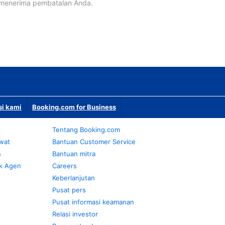
 menerima pembatalan Anda.
si kami
Booking.com for Business
Tentang Booking.com
awat
Bantuan Customer Service
n
Bantuan mitra
k Agen
Careers
Keberlanjutan
Pusat pers
Pusat informasi keamanan
Relasi investor