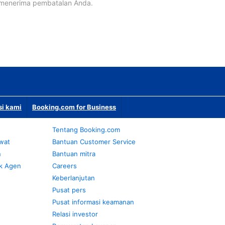
 menerima pembatalan Anda.
si kami
Booking.com for Business
Tentang Booking.com
awat
Bantuan Customer Service
n
Bantuan mitra
k Agen
Careers
Keberlanjutan
Pusat pers
Pusat informasi keamanan
Relasi investor