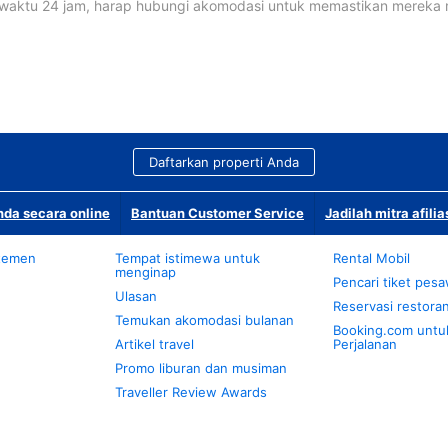
waktu 24 jam, harap hubungi akomodasi untuk memastikan mereka
Daftarkan properti Anda
da secara online
Bantuan Customer Service
Jadilah mitra afilia
temen
Tempat istimewa untuk
Rental Mobil
menginap
Pencari tiket pes
Ulasan
Reservasi restora
Temukan akomodasi bulanan
Booking.com untu
Artikel travel
Perjalanan
Promo liburan dan musiman
Traveller Review Awards