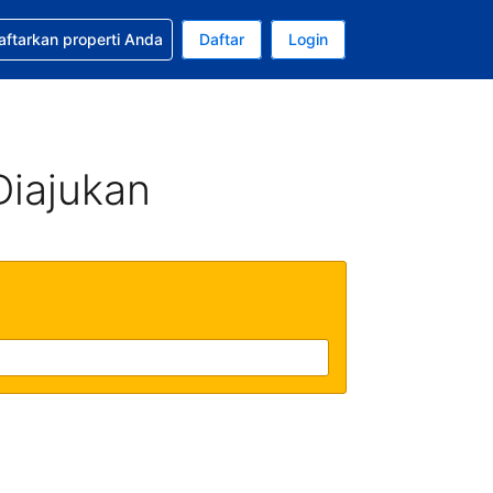
tkan bantuan untuk pemesanan Anda
aftarkan properti Anda
Daftar
Login
ata uang Anda saat ini adalah Dolar Amerika Serikat
da. Bahasa Anda saat ini adalah Bahasa Indonesia
Diajukan