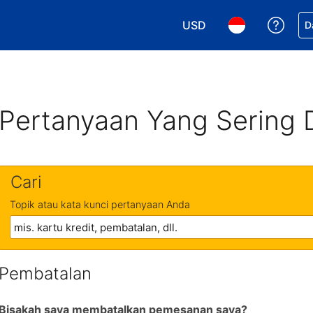
USD
Dapa
D
Pilih mata uang Anda. M
Pilih bahasa An
Pertanyaan Yang Sering 
Cari
Topik atau kata kunci pertanyaan Anda
Pembatalan
Bisakah saya membatalkan pemesanan saya?