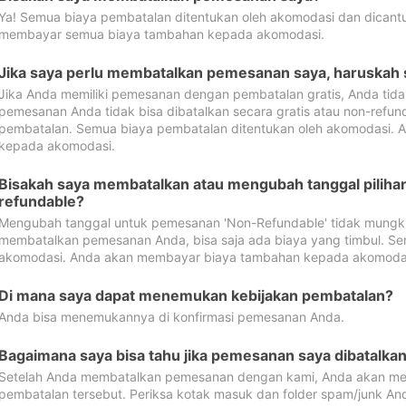
Ya! Semua biaya pembatalan ditentukan oleh akomodasi dan dican
membayar semua biaya tambahan kepada akomodasi.
Jika saya perlu membatalkan pemesanan saya, haruskah
Jika Anda memiliki pemesanan dengan pembatalan gratis, Anda tid
pemesanan Anda tidak bisa dibatalkan secara gratis atau non-refun
pembatalan. Semua biaya pembatalan ditentukan oleh akomodasi.
kepada akomodasi.
Bisakah saya membatalkan atau mengubah tanggal pilih
refundable?
Mengubah tanggal untuk pemesanan 'Non-Refundable' tidak mungkin
membatalkan pemesanan Anda, bisa saja ada biaya yang timbul. Se
akomodasi. Anda akan membayar biaya tambahan kepada akomoda
Di mana saya dapat menemukan kebijakan pembatalan?
Anda bisa menemukannya di konfirmasi pemesanan Anda.
Bagaimana saya bisa tahu jika pemesanan saya dibatalka
Setelah Anda membatalkan pemesanan dengan kami, Anda akan me
pembatalan tersebut. Periksa kotak masuk dan folder spam/junk An