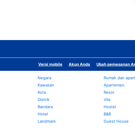
Versi mobile
Akun Anda
Ubah pemesanan An
Negara
Rumah dan apar
Kawasan
Apartemen
Kota
Resor
Distrik
Vila
Bandara
Hostel
Hotel
B&B
Landmark
Guest House