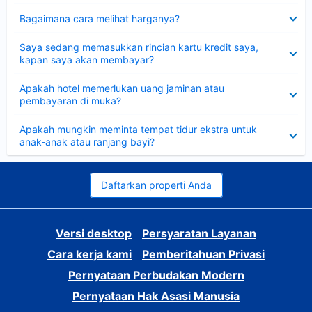
Dipersempit
Bagaimana cara melihat harganya?
Dipersempit
Saya sedang memasukkan rincian kartu kredit saya,
kapan saya akan membayar?
Dipersempit
Apakah hotel memerlukan uang jaminan atau
pembayaran di muka?
Dipersempit
Apakah mungkin meminta tempat tidur ekstra untuk
anak-anak atau ranjang bayi?
Daftarkan properti Anda
Versi desktop
Persyaratan Layanan
Cara kerja kami
Pemberitahuan Privasi
Pernyataan Perbudakan Modern
Pernyataan Hak Asasi Manusia