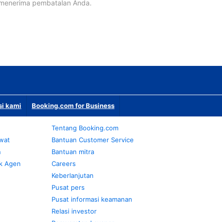
 menerima pembatalan Anda.
si kami
Booking.com for Business
Tentang Booking.com
awat
Bantuan Customer Service
n
Bantuan mitra
k Agen
Careers
Keberlanjutan
Pusat pers
Pusat informasi keamanan
Relasi investor