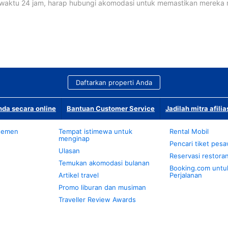
waktu 24 jam, harap hubungi akomodasi untuk memastikan mereka
Daftarkan properti Anda
da secara online
Bantuan Customer Service
Jadilah mitra afilia
temen
Tempat istimewa untuk
Rental Mobil
menginap
Pencari tiket pes
Ulasan
Reservasi restora
Temukan akomodasi bulanan
Booking.com untu
Artikel travel
Perjalanan
Promo liburan dan musiman
Traveller Review Awards