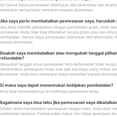
Ya! Semua biaya pembatalan ditentukan oleh akomodasi dan dican
membayar semua biaya tambahan kepada akomodasi.
Jika saya perlu membatalkan pemesanan saya, haruskah
Jika Anda memiliki pemesanan dengan pembatalan gratis, Anda tid
pemesanan Anda tidak bisa dibatalkan secara gratis atau non-refun
pembatalan. Semua biaya pembatalan ditentukan oleh akomodasi.
kepada akomodasi.
Bisakah saya membatalkan atau mengubah tanggal pilih
refundable?
Mengubah tanggal untuk pemesanan 'Non-Refundable' tidak mungkin
membatalkan pemesanan Anda, bisa saja ada biaya yang timbul. Se
akomodasi. Anda akan membayar biaya tambahan kepada akomoda
Di mana saya dapat menemukan kebijakan pembatalan?
Anda bisa menemukannya di konfirmasi pemesanan Anda.
Bagaimana saya bisa tahu jika pemesanan saya dibatalka
Setelah Anda membatalkan pemesanan dengan kami, Anda akan me
pembatalan tersebut. Periksa kotak masuk dan folder spam/junk An