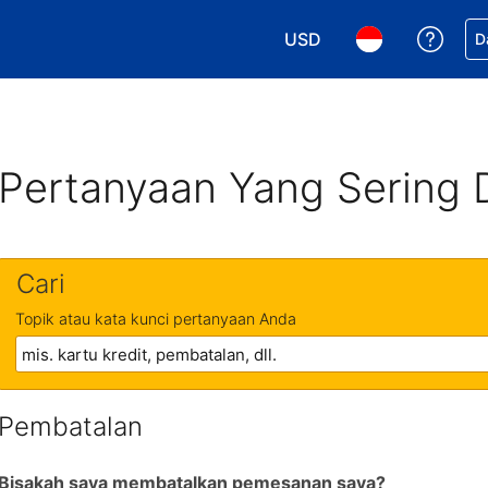
USD
Dapa
D
Pilih mata uang Anda. M
Pilih bahasa An
Pertanyaan Yang Sering 
Cari
Topik atau kata kunci pertanyaan Anda
Pembatalan
Bisakah saya membatalkan pemesanan saya?