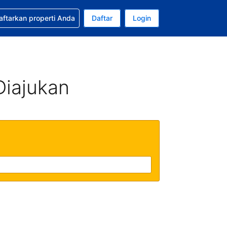
tkan bantuan untuk pemesanan Anda
aftarkan properti Anda
Daftar
Login
ata uang Anda saat ini adalah Dolar Amerika Serikat
da. Bahasa Anda saat ini adalah Bahasa Indonesia
Diajukan