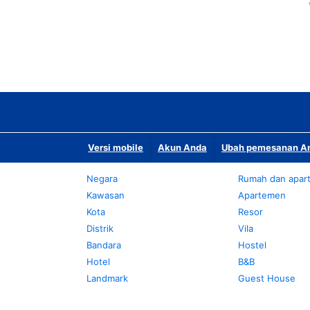
Versi mobile
Akun Anda
Ubah pemesanan An
Negara
Rumah dan apar
Kawasan
Apartemen
Kota
Resor
Distrik
Vila
Bandara
Hostel
Hotel
B&B
Landmark
Guest House