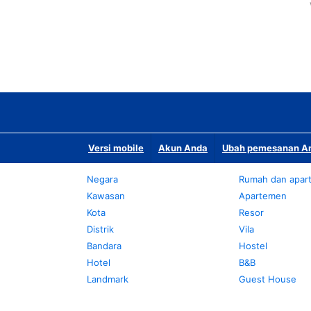
Versi mobile
Akun Anda
Ubah pemesanan An
Negara
Rumah dan apar
Kawasan
Apartemen
Kota
Resor
Distrik
Vila
Bandara
Hostel
Hotel
B&B
Landmark
Guest House