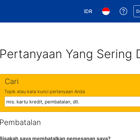
IDR
Dapa
D
Pilih mata uang Anda. 
Pilih bahasa An
Pertanyaan Yang Sering 
Cari
Topik atau kata kunci pertanyaan Anda
Pembatalan
Bisakah saya membatalkan pemesanan saya?