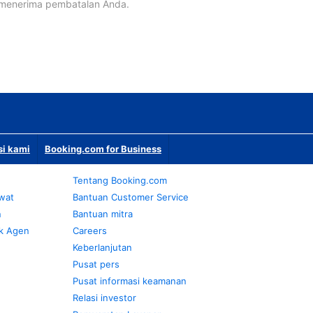
 menerima pembatalan Anda.
si kami
Booking.com for Business
Tentang Booking.com
awat
Bantuan Customer Service
n
Bantuan mitra
k Agen
Careers
Keberlanjutan
Pusat pers
Pusat informasi keamanan
Relasi investor