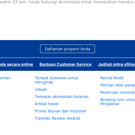
waktu 24 jam, harap hubungi akomodasi untuk memastikan mereka
Daftarkan properti Anda
da secara online
Bantuan Customer Service
Jadilah mitra afilia
temen
Tempat istimewa untuk
Rental Mobil
menginap
Pencari tiket pes
Ulasan
Reservasi restora
Temukan akomodasi bulanan
Booking.com untu
Artikel travel
Perjalanan
Promo liburan dan musiman
Traveller Review Awards