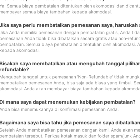
Ya! Semua biaya pembatalan ditentukan oleh akomodasi dan dican
membayar semua biaya tambahan kepada akomodasi.
Jika saya perlu membatalkan pemesanan saya, haruskah
Jika Anda memiliki pemesanan dengan pembatalan gratis, Anda tid
pemesanan Anda tidak bisa dibatalkan secara gratis atau non-refun
pembatalan. Semua biaya pembatalan ditentukan oleh akomodasi.
kepada akomodasi.
Bisakah saya membatalkan atau mengubah tanggal pilih
refundable?
Mengubah tanggal untuk pemesanan 'Non-Refundable' tidak mungkin
membatalkan pemesanan Anda, bisa saja ada biaya yang timbul. Se
akomodasi. Anda akan membayar biaya tambahan kepada akomoda
Di mana saya dapat menemukan kebijakan pembatalan?
Anda bisa menemukannya di konfirmasi pemesanan Anda.
Bagaimana saya bisa tahu jika pemesanan saya dibatalka
Setelah Anda membatalkan pemesanan dengan kami, Anda akan me
pembatalan tersebut. Periksa kotak masuk dan folder spam/junk An