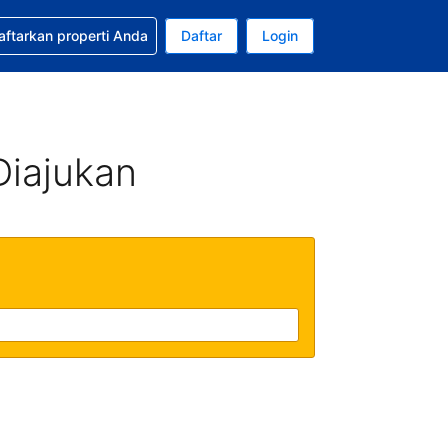
tkan bantuan untuk pemesanan Anda
aftarkan properti Anda
Daftar
Login
Mata uang Anda saat ini adalah Rupiah Indonesia
da. Bahasa Anda saat ini adalah Bahasa Indonesia
Diajukan