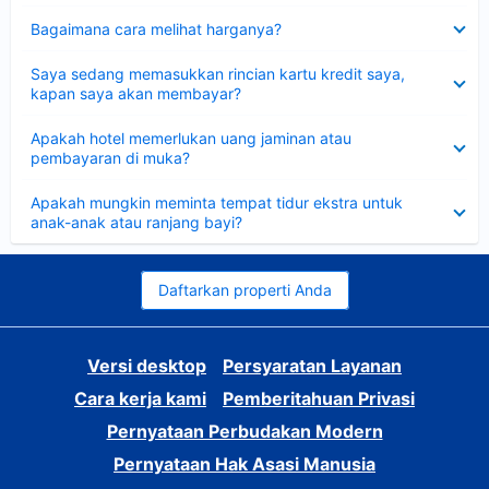
Dipersempit
Bagaimana cara melihat harganya?
Dipersempit
Saya sedang memasukkan rincian kartu kredit saya,
kapan saya akan membayar?
Dipersempit
Apakah hotel memerlukan uang jaminan atau
pembayaran di muka?
Dipersempit
Apakah mungkin meminta tempat tidur ekstra untuk
anak-anak atau ranjang bayi?
Daftarkan properti Anda
Versi desktop
Persyaratan Layanan
Cara kerja kami
Pemberitahuan Privasi
Pernyataan Perbudakan Modern
Pernyataan Hak Asasi Manusia