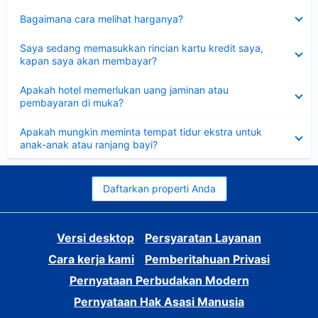
Dipersempit
Bagaimana cara melihat harganya?
Dipersempit
Saya sedang memasukkan rincian kartu kredit saya,
kapan saya akan membayar?
Dipersempit
Apakah hotel memerlukan uang jaminan atau
pembayaran di muka?
Dipersempit
Apakah mungkin meminta tempat tidur ekstra untuk
anak-anak atau ranjang bayi?
Daftarkan properti Anda
Versi desktop
Persyaratan Layanan
Cara kerja kami
Pemberitahuan Privasi
Pernyataan Perbudakan Modern
Pernyataan Hak Asasi Manusia