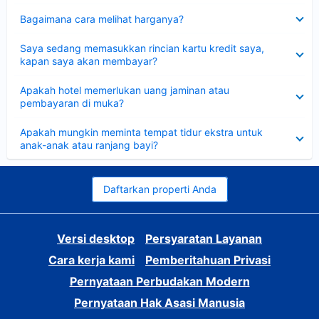
Dipersempit
Bagaimana cara melihat harganya?
Dipersempit
Saya sedang memasukkan rincian kartu kredit saya,
kapan saya akan membayar?
Dipersempit
Apakah hotel memerlukan uang jaminan atau
pembayaran di muka?
Dipersempit
Apakah mungkin meminta tempat tidur ekstra untuk
anak-anak atau ranjang bayi?
Daftarkan properti Anda
Versi desktop
Persyaratan Layanan
Cara kerja kami
Pemberitahuan Privasi
Pernyataan Perbudakan Modern
Pernyataan Hak Asasi Manusia