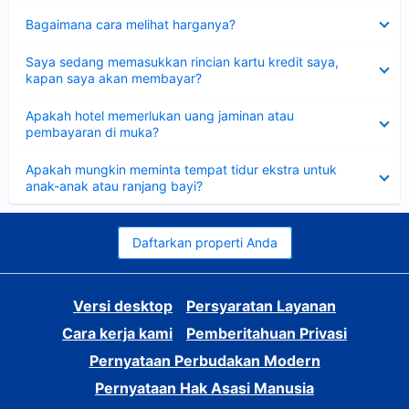
Dipersempit
Bagaimana cara melihat harganya?
Dipersempit
Saya sedang memasukkan rincian kartu kredit saya,
kapan saya akan membayar?
Dipersempit
Apakah hotel memerlukan uang jaminan atau
pembayaran di muka?
Dipersempit
Apakah mungkin meminta tempat tidur ekstra untuk
anak-anak atau ranjang bayi?
Daftarkan properti Anda
Versi desktop
Persyaratan Layanan
Cara kerja kami
Pemberitahuan Privasi
Pernyataan Perbudakan Modern
Pernyataan Hak Asasi Manusia