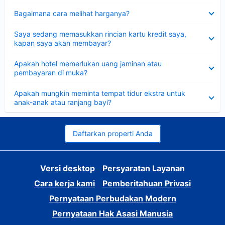
Dipersempit
Bagaimana cara melihat harganya?
Dipersempit
Saya sedang memasukkan rincian kartu kredit saya,
kapan saya akan membayar?
Dipersempit
Apakah hotel memerlukan uang jaminan atau
pembayaran di muka?
Dipersempit
Apakah mungkin meminta tempat tidur ekstra untuk
anak-anak atau ranjang bayi?
Daftarkan properti Anda
Versi desktop
Persyaratan Layanan
Cara kerja kami
Pemberitahuan Privasi
Pernyataan Perbudakan Modern
Pernyataan Hak Asasi Manusia