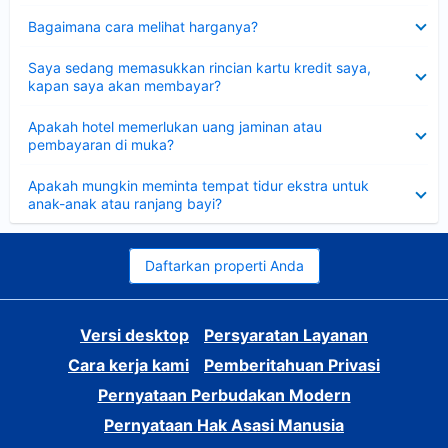
Dipersempit
Bagaimana cara melihat harganya?
Dipersempit
Saya sedang memasukkan rincian kartu kredit saya,
kapan saya akan membayar?
Dipersempit
Apakah hotel memerlukan uang jaminan atau
pembayaran di muka?
Dipersempit
Apakah mungkin meminta tempat tidur ekstra untuk
anak-anak atau ranjang bayi?
Daftarkan properti Anda
Versi desktop
Persyaratan Layanan
Cara kerja kami
Pemberitahuan Privasi
Pernyataan Perbudakan Modern
Pernyataan Hak Asasi Manusia