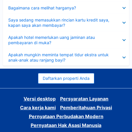
Dipersempit
Bagaimana cara melihat harganya?
Dipersempit
Saya sedang memasukkan rincian kartu kredit saya,
kapan saya akan membayar?
Dipersempit
Apakah hotel memerlukan uang jaminan atau
pembayaran di muka?
Dipersempit
Apakah mungkin meminta tempat tidur ekstra untuk
anak-anak atau ranjang bayi?
Daftarkan properti Anda
Versi desktop
Persyaratan Layanan
Cara kerja kami
Pemberitahuan Privasi
Pernyataan Perbudakan Modern
Pernyataan Hak Asasi Manusia