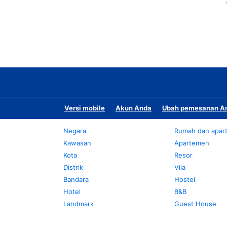
Versi mobile
Akun Anda
Ubah pemesanan An
Negara
Rumah dan apar
Kawasan
Apartemen
Kota
Resor
Distrik
Vila
Bandara
Hostel
Hotel
B&B
Landmark
Guest House