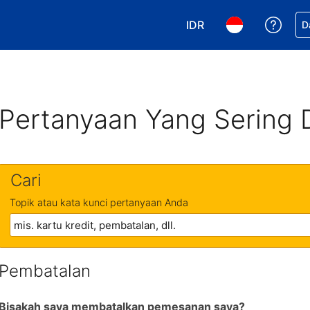
IDR
Dapa
D
Pilih mata uang Anda. 
Pilih bahasa An
Pertanyaan Yang Sering 
Cari
Topik atau kata kunci pertanyaan Anda
Pembatalan
Bisakah saya membatalkan pemesanan saya?