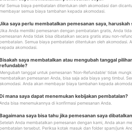
Ya! Semua biaya pembatalan ditentukan oleh akomodasi dan dican
membayar semua biaya tambahan kepada akomodasi.
Jika saya perlu membatalkan pemesanan saya, haruskah
Jika Anda memiliki pemesanan dengan pembatalan gratis, Anda tid
pemesanan Anda tidak bisa dibatalkan secara gratis atau non-refun
pembatalan. Semua biaya pembatalan ditentukan oleh akomodasi.
kepada akomodasi.
Bisakah saya membatalkan atau mengubah tanggal pilih
refundable?
Mengubah tanggal untuk pemesanan 'Non-Refundable' tidak mungkin
membatalkan pemesanan Anda, bisa saja ada biaya yang timbul. Se
akomodasi. Anda akan membayar biaya tambahan kepada akomoda
Di mana saya dapat menemukan kebijakan pembatalan?
Anda bisa menemukannya di konfirmasi pemesanan Anda.
Bagaimana saya bisa tahu jika pemesanan saya dibatalka
Setelah Anda membatalkan pemesanan dengan kami, Anda akan me
pembatalan tersebut. Periksa kotak masuk dan folder spam/junk An