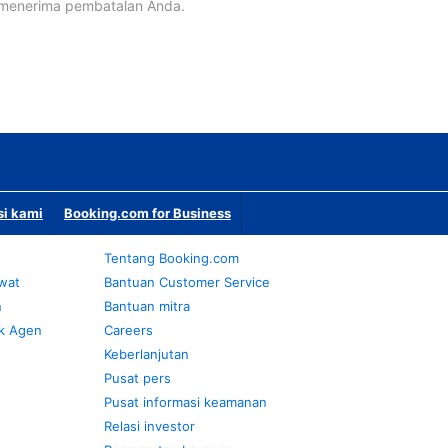
 menerima pembatalan Anda.
si kami
Booking.com for Business
Tentang Booking.com
awat
Bantuan Customer Service
n
Bantuan mitra
k Agen
Careers
Keberlanjutan
Pusat pers
Pusat informasi keamanan
Relasi investor