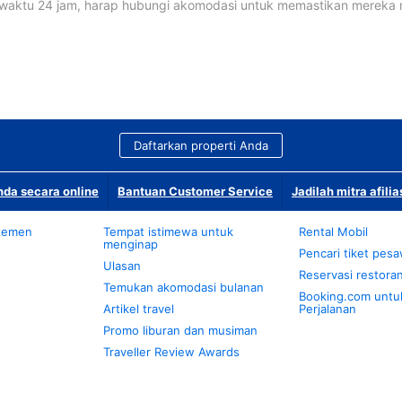
waktu 24 jam, harap hubungi akomodasi untuk memastikan mereka
Daftarkan properti Anda
da secara online
Bantuan Customer Service
Jadilah mitra afilia
temen
Tempat istimewa untuk
Rental Mobil
menginap
Pencari tiket pes
Ulasan
Reservasi restora
Temukan akomodasi bulanan
Booking.com untu
Artikel travel
Perjalanan
Promo liburan dan musiman
Traveller Review Awards