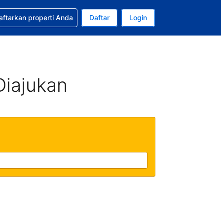
tkan bantuan untuk pemesanan Anda
aftarkan properti Anda
Daftar
Login
Mata uang Anda saat ini adalah Rupiah Indonesia
da. Bahasa Anda saat ini adalah Bahasa Indonesia
Diajukan