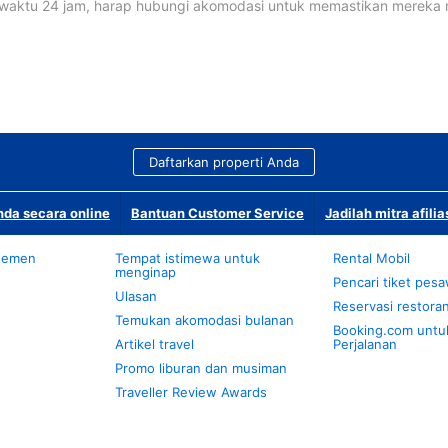
waktu 24 jam, harap hubungi akomodasi untuk memastikan mereka
Daftarkan properti Anda
da secara online
Bantuan Customer Service
Jadilah mitra afilia
temen
Tempat istimewa untuk
Rental Mobil
menginap
Pencari tiket pes
Ulasan
Reservasi restora
Temukan akomodasi bulanan
Booking.com untu
Artikel travel
Perjalanan
Promo liburan dan musiman
Traveller Review Awards