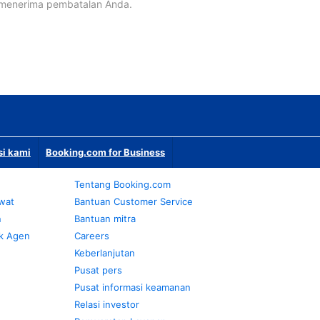
 menerima pembatalan Anda.
si kami
Booking.com for Business
Tentang Booking.com
awat
Bantuan Customer Service
n
Bantuan mitra
k Agen
Careers
Keberlanjutan
Pusat pers
Pusat informasi keamanan
Relasi investor