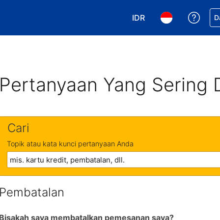
IDR
Dapa
D
Pilih mata uang Anda. 
Pilih bahasa An
Pertanyaan Yang Sering 
Cari
Topik atau kata kunci pertanyaan Anda
Pembatalan
Bisakah saya membatalkan pemesanan saya?