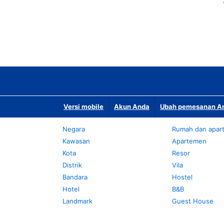
Versi mobile
Akun Anda
Ubah pemesanan An
Negara
Rumah dan apar
Kawasan
Apartemen
Kota
Resor
Distrik
Vila
Bandara
Hostel
Hotel
B&B
Landmark
Guest House