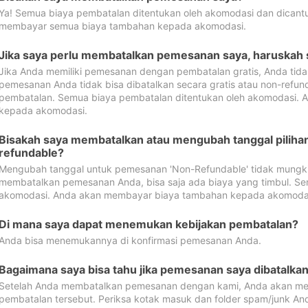
Ya! Semua biaya pembatalan ditentukan oleh akomodasi dan dican
membayar semua biaya tambahan kepada akomodasi.
Jika saya perlu membatalkan pemesanan saya, haruskah
Jika Anda memiliki pemesanan dengan pembatalan gratis, Anda tid
pemesanan Anda tidak bisa dibatalkan secara gratis atau non-refun
pembatalan. Semua biaya pembatalan ditentukan oleh akomodasi.
kepada akomodasi.
Bisakah saya membatalkan atau mengubah tanggal pilih
refundable?
Mengubah tanggal untuk pemesanan 'Non-Refundable' tidak mungkin
membatalkan pemesanan Anda, bisa saja ada biaya yang timbul. Se
akomodasi. Anda akan membayar biaya tambahan kepada akomoda
Di mana saya dapat menemukan kebijakan pembatalan?
Anda bisa menemukannya di konfirmasi pemesanan Anda.
Bagaimana saya bisa tahu jika pemesanan saya dibatalka
Setelah Anda membatalkan pemesanan dengan kami, Anda akan me
pembatalan tersebut. Periksa kotak masuk dan folder spam/junk An