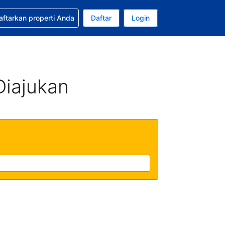
tkan bantuan untuk pemesanan Anda
aftarkan properti Anda
Daftar
Login
Mata uang Anda saat ini adalah Rupiah Indonesia
da. Bahasa Anda saat ini adalah Bahasa Indonesia
Diajukan