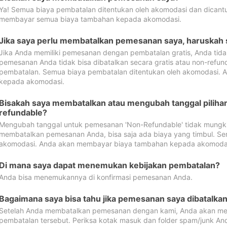
Ya! Semua biaya pembatalan ditentukan oleh akomodasi dan dican
membayar semua biaya tambahan kepada akomodasi.
Jika saya perlu membatalkan pemesanan saya, haruskah
Jika Anda memiliki pemesanan dengan pembatalan gratis, Anda tid
pemesanan Anda tidak bisa dibatalkan secara gratis atau non-refun
pembatalan. Semua biaya pembatalan ditentukan oleh akomodasi.
kepada akomodasi.
Bisakah saya membatalkan atau mengubah tanggal pilih
refundable?
Mengubah tanggal untuk pemesanan 'Non-Refundable' tidak mungkin
membatalkan pemesanan Anda, bisa saja ada biaya yang timbul. Se
akomodasi. Anda akan membayar biaya tambahan kepada akomoda
Di mana saya dapat menemukan kebijakan pembatalan?
Anda bisa menemukannya di konfirmasi pemesanan Anda.
Bagaimana saya bisa tahu jika pemesanan saya dibatalka
Setelah Anda membatalkan pemesanan dengan kami, Anda akan me
pembatalan tersebut. Periksa kotak masuk dan folder spam/junk An