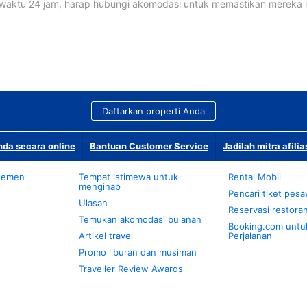
waktu 24 jam, harap hubungi akomodasi untuk memastikan mereka
Daftarkan properti Anda
da secara online
Bantuan Customer Service
Jadilah mitra afilia
temen
Tempat istimewa untuk
Rental Mobil
menginap
Pencari tiket pes
Ulasan
Reservasi restora
Temukan akomodasi bulanan
Booking.com untu
Artikel travel
Perjalanan
Promo liburan dan musiman
Traveller Review Awards