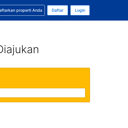
tkan bantuan untuk pemesanan Anda
aftarkan properti Anda
Daftar
Login
Mata uang Anda saat ini adalah Rupiah Indonesia
da. Bahasa Anda saat ini adalah Bahasa Indonesia
Diajukan