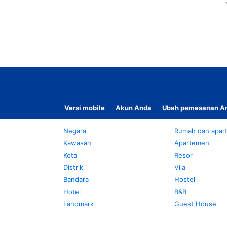
Versi mobile
Akun Anda
Ubah pemesanan An
Negara
Rumah dan apar
Kawasan
Apartemen
Kota
Resor
Distrik
Vila
Bandara
Hostel
Hotel
B&B
Landmark
Guest House