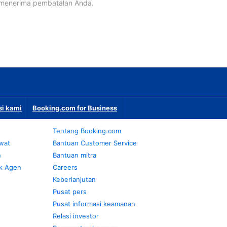
 menerima pembatalan Anda.
si kami
Booking.com for Business
Tentang Booking.com
awat
Bantuan Customer Service
n
Bantuan mitra
k Agen
Careers
Keberlanjutan
Pusat pers
Pusat informasi keamanan
Relasi investor