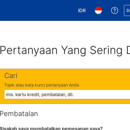
IDR
Dapa
D
Pilih mata uang Anda. 
Pilih bahasa An
Pertanyaan Yang Sering 
Cari
Topik atau kata kunci pertanyaan Anda
Pembatalan
Bisakah saya membatalkan pemesanan saya?