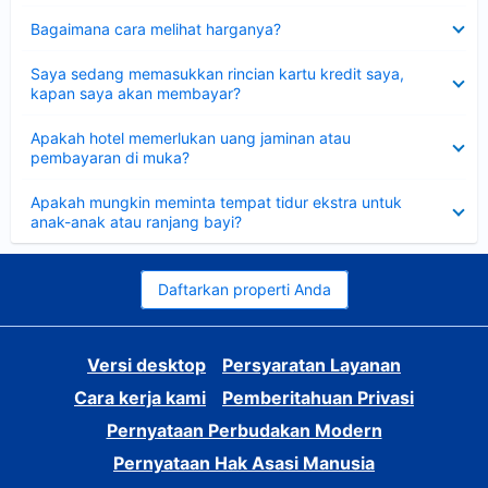
Dipersempit
Bagaimana cara melihat harganya?
Dipersempit
Saya sedang memasukkan rincian kartu kredit saya,
kapan saya akan membayar?
Dipersempit
Apakah hotel memerlukan uang jaminan atau
pembayaran di muka?
Dipersempit
Apakah mungkin meminta tempat tidur ekstra untuk
anak-anak atau ranjang bayi?
Daftarkan properti Anda
Versi desktop
Persyaratan Layanan
Cara kerja kami
Pemberitahuan Privasi
Pernyataan Perbudakan Modern
Pernyataan Hak Asasi Manusia