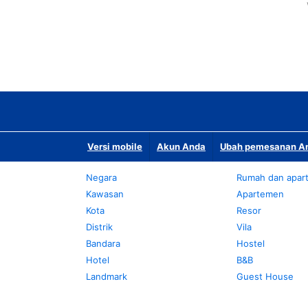
Versi mobile
Akun Anda
Ubah pemesanan An
Negara
Rumah dan apar
Kawasan
Apartemen
Kota
Resor
Distrik
Vila
Bandara
Hostel
Hotel
B&B
Landmark
Guest House