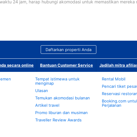
waktu 24 jam, harap hubungi akomodasi untuk memastikan mereka
Daftarkan properti Anda
da secara online
Bantuan Customer Service
Jadilah mitra afilia
temen
Tempat istimewa untuk
Rental Mobil
menginap
Pencari tiket pes
Ulasan
Reservasi restora
Temukan akomodasi bulanan
Booking.com untu
Artikel travel
Perjalanan
Promo liburan dan musiman
Traveller Review Awards