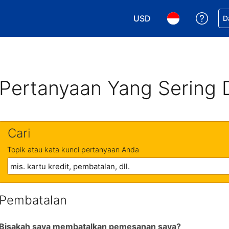
USD
Dapa
D
Pilih mata uang Anda. M
Pilih bahasa An
Pertanyaan Yang Sering 
Cari
Topik atau kata kunci pertanyaan Anda
Pembatalan
Bisakah saya membatalkan pemesanan saya?