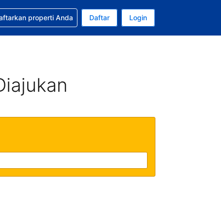
tkan bantuan untuk pemesanan Anda
aftarkan properti Anda
Daftar
Login
ata uang Anda saat ini adalah Dolar Amerika Serikat
da. Bahasa Anda saat ini adalah Bahasa Indonesia
Diajukan