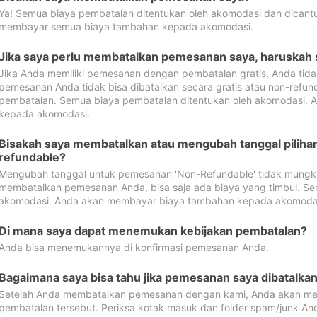
Ya! Semua biaya pembatalan ditentukan oleh akomodasi dan dican
membayar semua biaya tambahan kepada akomodasi.
Jika saya perlu membatalkan pemesanan saya, haruskah
Jika Anda memiliki pemesanan dengan pembatalan gratis, Anda tid
pemesanan Anda tidak bisa dibatalkan secara gratis atau non-refun
pembatalan. Semua biaya pembatalan ditentukan oleh akomodasi.
kepada akomodasi.
Bisakah saya membatalkan atau mengubah tanggal pilih
refundable?
Mengubah tanggal untuk pemesanan 'Non-Refundable' tidak mungkin
membatalkan pemesanan Anda, bisa saja ada biaya yang timbul. Se
akomodasi. Anda akan membayar biaya tambahan kepada akomoda
Di mana saya dapat menemukan kebijakan pembatalan?
Anda bisa menemukannya di konfirmasi pemesanan Anda.
Bagaimana saya bisa tahu jika pemesanan saya dibatalka
Setelah Anda membatalkan pemesanan dengan kami, Anda akan me
pembatalan tersebut. Periksa kotak masuk dan folder spam/junk An