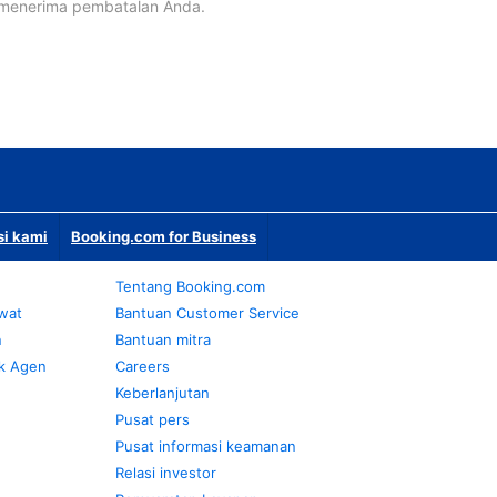
 menerima pembatalan Anda.
si kami
Booking.com for Business
Tentang Booking.com
awat
Bantuan Customer Service
n
Bantuan mitra
k Agen
Careers
Keberlanjutan
Pusat pers
Pusat informasi keamanan
Relasi investor