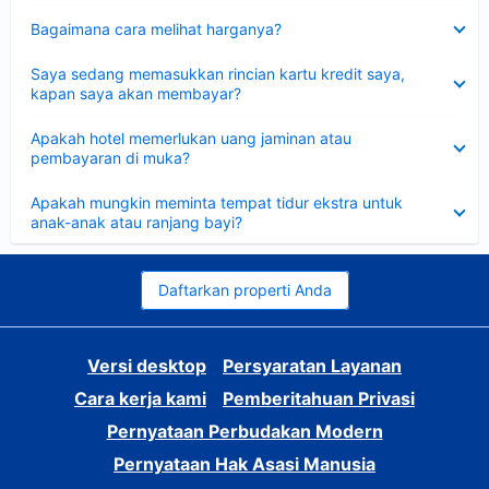
Dipersempit
Bagaimana cara melihat harganya?
Dipersempit
Saya sedang memasukkan rincian kartu kredit saya,
kapan saya akan membayar?
Dipersempit
Apakah hotel memerlukan uang jaminan atau
pembayaran di muka?
Dipersempit
Apakah mungkin meminta tempat tidur ekstra untuk
anak-anak atau ranjang bayi?
Daftarkan properti Anda
Versi desktop
Persyaratan Layanan
Cara kerja kami
Pemberitahuan Privasi
Pernyataan Perbudakan Modern
Pernyataan Hak Asasi Manusia