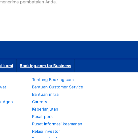
 menerima pembatalan Anda.
si kami
Booking.com for Business
Tentang Booking.com
awat
Bantuan Customer Service
n
Bantuan mitra
k Agen
Careers
Keberlanjutan
Pusat pers
Pusat informasi keamanan
Relasi investor