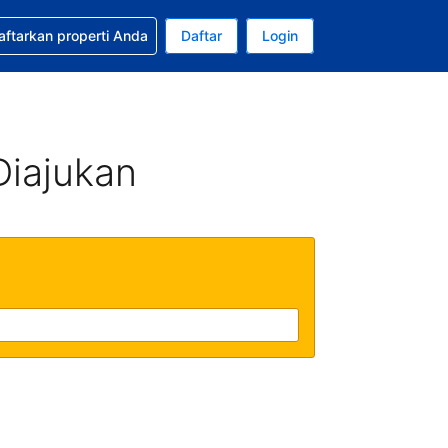
tkan bantuan untuk pemesanan Anda
aftarkan properti Anda
Daftar
Login
Mata uang Anda saat ini adalah Rupiah Indonesia
da. Bahasa Anda saat ini adalah Bahasa Indonesia
Diajukan