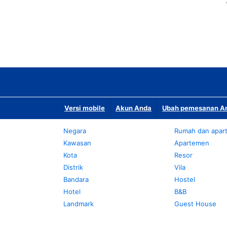
Versi mobile
Akun Anda
Ubah pemesanan An
Negara
Rumah dan apar
Kawasan
Apartemen
Kota
Resor
Distrik
Vila
Bandara
Hostel
Hotel
B&B
Landmark
Guest House