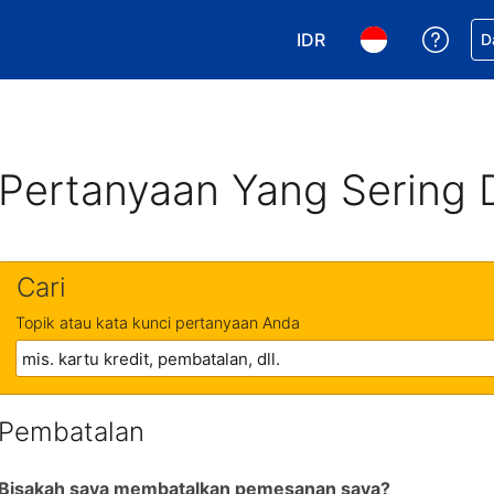
IDR
Dapa
D
Pilih mata uang Anda. 
Pilih bahasa An
Pertanyaan Yang Sering 
Cari
Topik atau kata kunci pertanyaan Anda
Pembatalan
Bisakah saya membatalkan pemesanan saya?