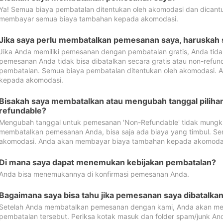
Ya! Semua biaya pembatalan ditentukan oleh akomodasi dan dican
membayar semua biaya tambahan kepada akomodasi.
Jika saya perlu membatalkan pemesanan saya, haruskah
Jika Anda memiliki pemesanan dengan pembatalan gratis, Anda tid
pemesanan Anda tidak bisa dibatalkan secara gratis atau non-refun
pembatalan. Semua biaya pembatalan ditentukan oleh akomodasi.
kepada akomodasi.
Bisakah saya membatalkan atau mengubah tanggal pilih
refundable?
Mengubah tanggal untuk pemesanan 'Non-Refundable' tidak mungkin
membatalkan pemesanan Anda, bisa saja ada biaya yang timbul. Se
akomodasi. Anda akan membayar biaya tambahan kepada akomoda
Di mana saya dapat menemukan kebijakan pembatalan?
Anda bisa menemukannya di konfirmasi pemesanan Anda.
Bagaimana saya bisa tahu jika pemesanan saya dibatalka
Setelah Anda membatalkan pemesanan dengan kami, Anda akan me
pembatalan tersebut. Periksa kotak masuk dan folder spam/junk An