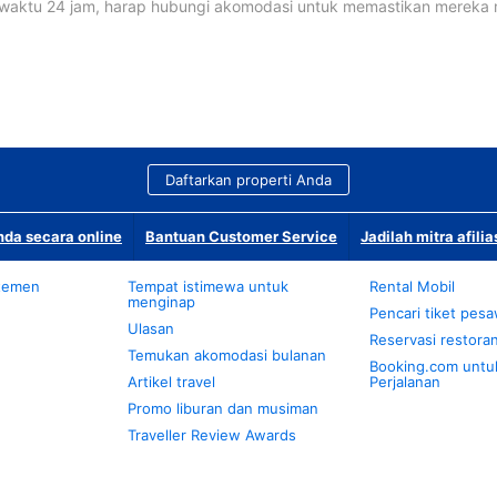
waktu 24 jam, harap hubungi akomodasi untuk memastikan mereka
Daftarkan properti Anda
da secara online
Bantuan Customer Service
Jadilah mitra afilia
temen
Tempat istimewa untuk
Rental Mobil
menginap
Pencari tiket pes
Ulasan
Reservasi restora
Temukan akomodasi bulanan
Booking.com untu
Artikel travel
Perjalanan
Promo liburan dan musiman
Traveller Review Awards