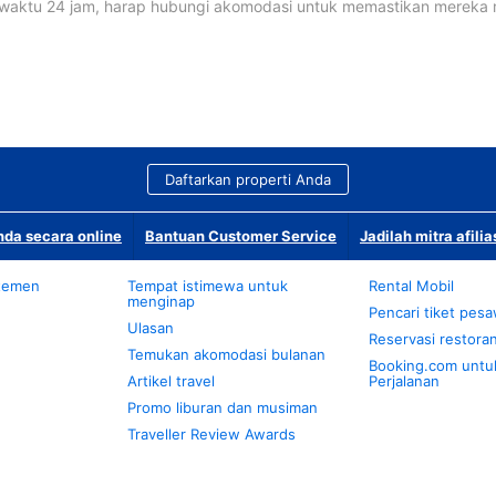
waktu 24 jam, harap hubungi akomodasi untuk memastikan mereka
Daftarkan properti Anda
da secara online
Bantuan Customer Service
Jadilah mitra afilia
temen
Tempat istimewa untuk
Rental Mobil
menginap
Pencari tiket pes
Ulasan
Reservasi restora
Temukan akomodasi bulanan
Booking.com untu
Artikel travel
Perjalanan
Promo liburan dan musiman
Traveller Review Awards