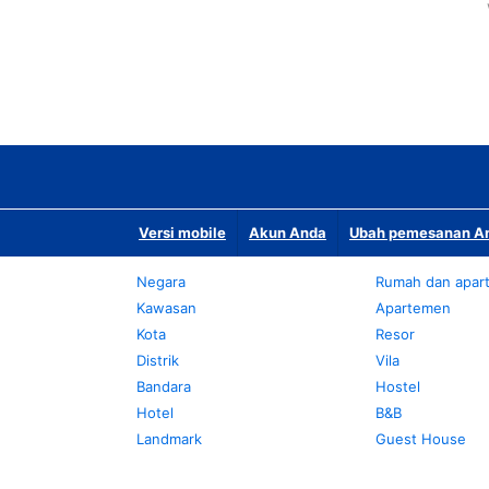
Versi mobile
Akun Anda
Ubah pemesanan An
Negara
Rumah dan apar
Kawasan
Apartemen
Kota
Resor
Distrik
Vila
Bandara
Hostel
Hotel
B&B
Landmark
Guest House