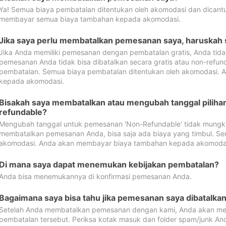
Ya! Semua biaya pembatalan ditentukan oleh akomodasi dan dican
membayar semua biaya tambahan kepada akomodasi.
Jika saya perlu membatalkan pemesanan saya, haruskah
Jika Anda memiliki pemesanan dengan pembatalan gratis, Anda tid
pemesanan Anda tidak bisa dibatalkan secara gratis atau non-refun
pembatalan. Semua biaya pembatalan ditentukan oleh akomodasi.
kepada akomodasi.
Bisakah saya membatalkan atau mengubah tanggal pilih
refundable?
Mengubah tanggal untuk pemesanan 'Non-Refundable' tidak mungkin
membatalkan pemesanan Anda, bisa saja ada biaya yang timbul. Se
akomodasi. Anda akan membayar biaya tambahan kepada akomoda
Di mana saya dapat menemukan kebijakan pembatalan?
Anda bisa menemukannya di konfirmasi pemesanan Anda.
Bagaimana saya bisa tahu jika pemesanan saya dibatalka
Setelah Anda membatalkan pemesanan dengan kami, Anda akan me
pembatalan tersebut. Periksa kotak masuk dan folder spam/junk An