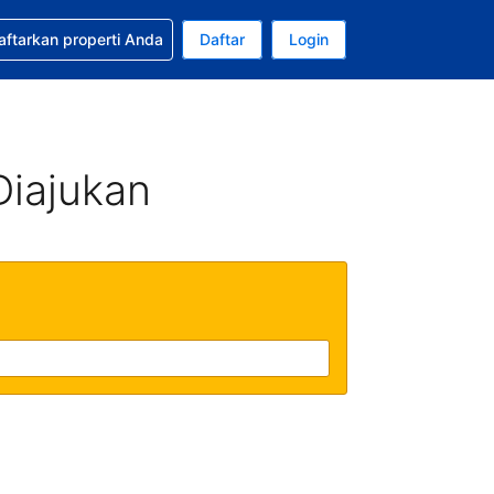
tkan bantuan untuk pemesanan Anda
aftarkan properti Anda
Daftar
Login
Mata uang Anda saat ini adalah Rupiah Indonesia
da. Bahasa Anda saat ini adalah Bahasa Indonesia
Diajukan