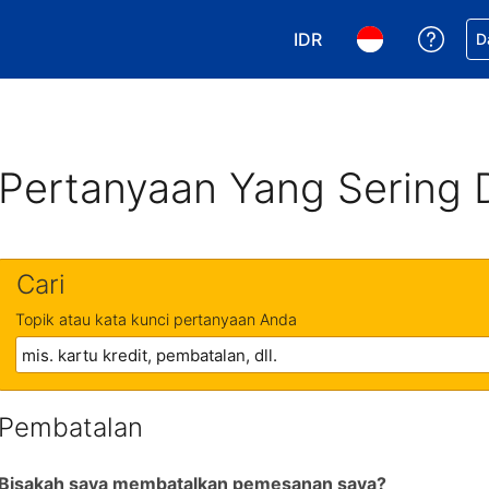
IDR
Dapa
D
Pilih mata uang Anda. 
Pilih bahasa An
Pertanyaan Yang Sering 
Cari
Topik atau kata kunci pertanyaan Anda
Pembatalan
Bisakah saya membatalkan pemesanan saya?