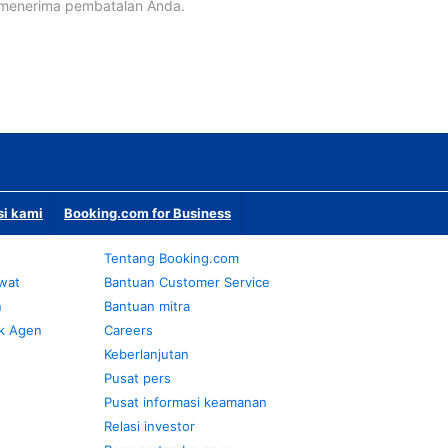
 menerima pembatalan Anda.
si kami
Booking.com for Business
Tentang Booking.com
awat
Bantuan Customer Service
n
Bantuan mitra
k Agen
Careers
Keberlanjutan
Pusat pers
Pusat informasi keamanan
Relasi investor