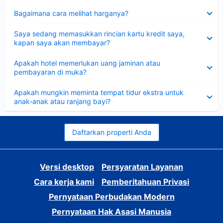
Dipersempit
Bagaimana cara melihat harganya?
Dipersempit
Saya sedang memasukkan rincian kartu kredit saya,
kapan saya akan membayar?
Dipersempit
Apakah hotel memerlukan uang jaminan atau
pembayaran di muka?
Dipersempit
Apakah mungkin meminta tempat tidur ekstra untuk
anak-anak atau ranjang bayi?
Daftarkan properti Anda
Versi desktop
Persyaratan Layanan
Cara kerja kami
Pemberitahuan Privasi
Pernyataan Perbudakan Modern
Pernyataan Hak Asasi Manusia