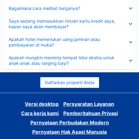
Dipersempit
Bagaimana cara melihat harganya?
Dipersempit
Saya sedang memasukkan rincian kartu kredit saya,
kapan saya akan membayar?
Dipersempit
Apakah hotel memerlukan uang jaminan atau
pembayaran di muka?
Dipersempit
Apakah mungkin meminta tempat tidur ekstra untuk
anak-anak atau ranjang bayi?
Daftarkan properti Anda
Versi desktop
Persyaratan Layanan
Cara kerja kami
Pemberitahuan Privasi
Pernyataan Perbudakan Modern
Pernyataan Hak Asasi Manusia