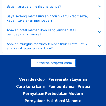
Dipersempit
Bagaimana cara melihat harganya?
Dipersempit
Saya sedang memasukkan rincian kartu kredit saya,
kapan saya akan membayar?
Dipersempit
Apakah hotel memerlukan uang jaminan atau
pembayaran di muka?
Dipersempit
Apakah mungkin meminta tempat tidur ekstra untuk
anak-anak atau ranjang bayi?
Daftarkan properti Anda
Versi desktop
Persyaratan Layanan
Cara kerja kami
Pemberitahuan Privasi
Pernyataan Perbudakan Modern
Pernyataan Hak Asasi Manusia