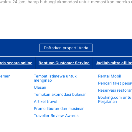
waktu 24 jam, harap hubungi akomodasi untuk memastikan mereka
Daftarkan properti Anda
da secara online
Bantuan Customer Service
Jadilah mitra afilia
temen
Tempat istimewa untuk
Rental Mobil
menginap
Pencari tiket pes
Ulasan
Reservasi restora
Temukan akomodasi bulanan
Booking.com untu
Artikel travel
Perjalanan
Promo liburan dan musiman
Traveller Review Awards