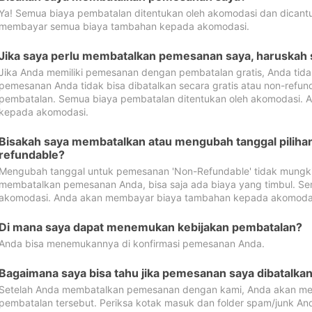
Ya! Semua biaya pembatalan ditentukan oleh akomodasi dan dican
membayar semua biaya tambahan kepada akomodasi.
Jika saya perlu membatalkan pemesanan saya, haruskah
Jika Anda memiliki pemesanan dengan pembatalan gratis, Anda tid
pemesanan Anda tidak bisa dibatalkan secara gratis atau non-refun
pembatalan. Semua biaya pembatalan ditentukan oleh akomodasi.
kepada akomodasi.
Bisakah saya membatalkan atau mengubah tanggal pilih
refundable?
Mengubah tanggal untuk pemesanan 'Non-Refundable' tidak mungkin
membatalkan pemesanan Anda, bisa saja ada biaya yang timbul. Se
akomodasi. Anda akan membayar biaya tambahan kepada akomoda
Di mana saya dapat menemukan kebijakan pembatalan?
Anda bisa menemukannya di konfirmasi pemesanan Anda.
Bagaimana saya bisa tahu jika pemesanan saya dibatalka
Setelah Anda membatalkan pemesanan dengan kami, Anda akan me
pembatalan tersebut. Periksa kotak masuk dan folder spam/junk An