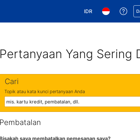
IDR
Dapa
D
Pilih mata uang Anda. 
Pilih bahasa An
Pertanyaan Yang Sering 
Cari
Topik atau kata kunci pertanyaan Anda
Pembatalan
Bisakah saya membatalkan pemesanan saya?