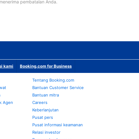
 menerima pembatalan Anda.
si kami
Booking.com for Business
Tentang Booking.com
awat
Bantuan Customer Service
n
Bantuan mitra
k Agen
Careers
Keberlanjutan
Pusat pers
Pusat informasi keamanan
Relasi investor