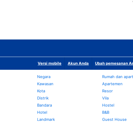
Versi mobile
Akun Anda
Ubah pemesanan An
Negara
Rumah dan apar
Kawasan
Apartemen
Kota
Resor
Distrik
Vila
Bandara
Hostel
Hotel
B&B
Landmark
Guest House