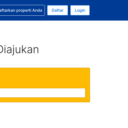
tkan bantuan untuk pemesanan Anda
aftarkan properti Anda
Daftar
Login
Mata uang Anda saat ini adalah Rupiah Indonesia
da. Bahasa Anda saat ini adalah Bahasa Indonesia
Diajukan