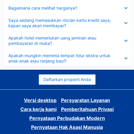
Dipersempit
Bagaimana cara melihat harganya?
Dipersempit
Saya sedang memasukkan rincian kartu kredit saya,
kapan saya akan membayar?
Dipersempit
Apakah hotel memerlukan uang jaminan atau
pembayaran di muka?
Dipersempit
Apakah mungkin meminta tempat tidur ekstra untuk
anak-anak atau ranjang bayi?
Daftarkan properti Anda
Versi desktop
Persyaratan Layanan
Cara kerja kami
Pemberitahuan Privasi
Pernyataan Perbudakan Modern
Pernyataan Hak Asasi Manusia