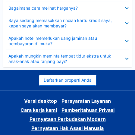
Dipersempit
Bagaimana cara melihat harganya?
Dipersempit
Saya sedang memasukkan rincian kartu kredit saya,
kapan saya akan membayar?
Dipersempit
Apakah hotel memerlukan uang jaminan atau
pembayaran di muka?
Dipersempit
Apakah mungkin meminta tempat tidur ekstra untuk
anak-anak atau ranjang bayi?
Daftarkan properti Anda
Versi desktop
Persyaratan Layanan
Cara kerja kami
Pemberitahuan Privasi
Pernyataan Perbudakan Modern
Pernyataan Hak Asasi Manusia