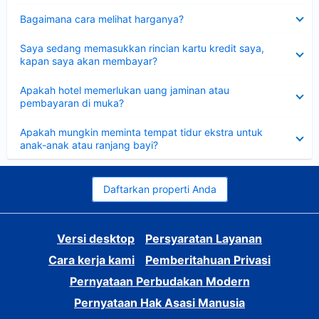
Dipersempit
Bagaimana cara melihat harganya?
Dipersempit
Saya sedang memasukkan rincian kartu kredit saya,
kapan saya akan membayar?
Dipersempit
Apakah hotel memerlukan uang jaminan atau
pembayaran di muka?
Dipersempit
Apakah mungkin meminta tempat tidur ekstra untuk
anak-anak atau ranjang bayi?
Daftarkan properti Anda
Versi desktop
Persyaratan Layanan
Cara kerja kami
Pemberitahuan Privasi
Pernyataan Perbudakan Modern
Pernyataan Hak Asasi Manusia