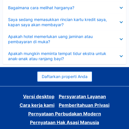
Dipersempit
Bagaimana cara melihat harganya?
Dipersempit
Saya sedang memasukkan rincian kartu kredit saya,
kapan saya akan membayar?
Dipersempit
Apakah hotel memerlukan uang jaminan atau
pembayaran di muka?
Dipersempit
Apakah mungkin meminta tempat tidur ekstra untuk
anak-anak atau ranjang bayi?
Daftarkan properti Anda
Versi desktop
Persyaratan Layanan
Cara kerja kami
Pemberitahuan Privasi
Pernyataan Perbudakan Modern
Pernyataan Hak Asasi Manusia