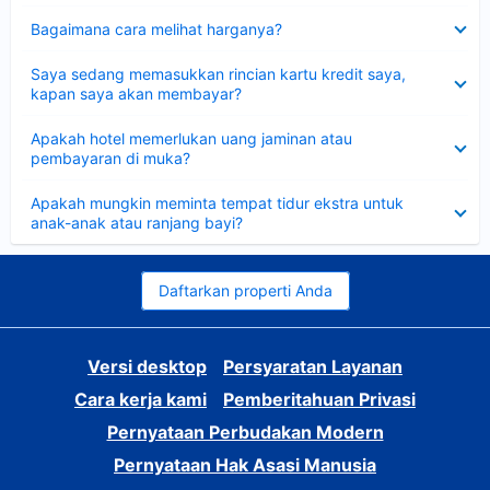
Dipersempit
Bagaimana cara melihat harganya?
Dipersempit
Saya sedang memasukkan rincian kartu kredit saya,
kapan saya akan membayar?
Dipersempit
Apakah hotel memerlukan uang jaminan atau
pembayaran di muka?
Dipersempit
Apakah mungkin meminta tempat tidur ekstra untuk
anak-anak atau ranjang bayi?
Daftarkan properti Anda
Versi desktop
Persyaratan Layanan
Cara kerja kami
Pemberitahuan Privasi
Pernyataan Perbudakan Modern
Pernyataan Hak Asasi Manusia