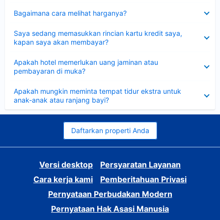
Dipersempit
Bagaimana cara melihat harganya?
Dipersempit
Saya sedang memasukkan rincian kartu kredit saya,
kapan saya akan membayar?
Dipersempit
Apakah hotel memerlukan uang jaminan atau
pembayaran di muka?
Dipersempit
Apakah mungkin meminta tempat tidur ekstra untuk
anak-anak atau ranjang bayi?
Daftarkan properti Anda
Versi desktop
Persyaratan Layanan
Cara kerja kami
Pemberitahuan Privasi
Pernyataan Perbudakan Modern
Pernyataan Hak Asasi Manusia