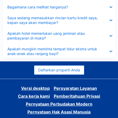
Dipersempit
Bagaimana cara melihat harganya?
Dipersempit
Saya sedang memasukkan rincian kartu kredit saya,
kapan saya akan membayar?
Dipersempit
Apakah hotel memerlukan uang jaminan atau
pembayaran di muka?
Dipersempit
Apakah mungkin meminta tempat tidur ekstra untuk
anak-anak atau ranjang bayi?
Daftarkan properti Anda
Versi desktop
Persyaratan Layanan
Cara kerja kami
Pemberitahuan Privasi
Pernyataan Perbudakan Modern
Pernyataan Hak Asasi Manusia