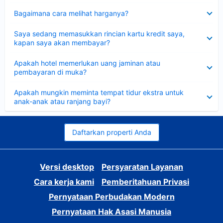
Dipersempit
Bagaimana cara melihat harganya?
Dipersempit
Saya sedang memasukkan rincian kartu kredit saya,
kapan saya akan membayar?
Dipersempit
Apakah hotel memerlukan uang jaminan atau
pembayaran di muka?
Dipersempit
Apakah mungkin meminta tempat tidur ekstra untuk
anak-anak atau ranjang bayi?
Daftarkan properti Anda
Versi desktop
Persyaratan Layanan
Cara kerja kami
Pemberitahuan Privasi
Pernyataan Perbudakan Modern
Pernyataan Hak Asasi Manusia