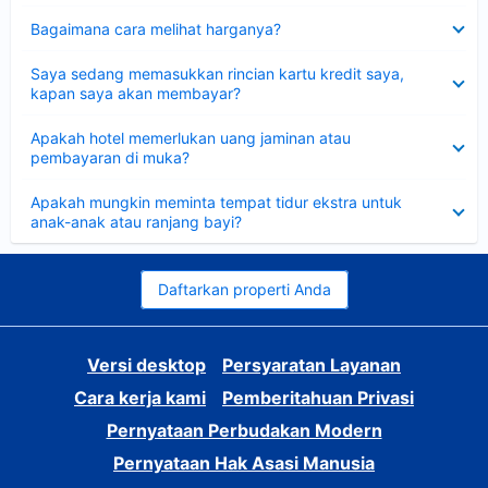
Dipersempit
Bagaimana cara melihat harganya?
Dipersempit
Saya sedang memasukkan rincian kartu kredit saya,
kapan saya akan membayar?
Dipersempit
Apakah hotel memerlukan uang jaminan atau
pembayaran di muka?
Dipersempit
Apakah mungkin meminta tempat tidur ekstra untuk
anak-anak atau ranjang bayi?
Daftarkan properti Anda
Versi desktop
Persyaratan Layanan
Cara kerja kami
Pemberitahuan Privasi
Pernyataan Perbudakan Modern
Pernyataan Hak Asasi Manusia