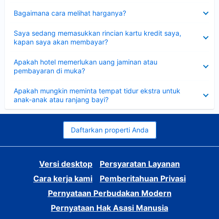
Dipersempit
Bagaimana cara melihat harganya?
Dipersempit
Saya sedang memasukkan rincian kartu kredit saya,
kapan saya akan membayar?
Dipersempit
Apakah hotel memerlukan uang jaminan atau
pembayaran di muka?
Dipersempit
Apakah mungkin meminta tempat tidur ekstra untuk
anak-anak atau ranjang bayi?
Daftarkan properti Anda
Versi desktop
Persyaratan Layanan
Cara kerja kami
Pemberitahuan Privasi
Pernyataan Perbudakan Modern
Pernyataan Hak Asasi Manusia