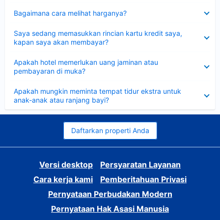
Dipersempit
Bagaimana cara melihat harganya?
Dipersempit
Saya sedang memasukkan rincian kartu kredit saya,
kapan saya akan membayar?
Dipersempit
Apakah hotel memerlukan uang jaminan atau
pembayaran di muka?
Dipersempit
Apakah mungkin meminta tempat tidur ekstra untuk
anak-anak atau ranjang bayi?
Daftarkan properti Anda
Versi desktop
Persyaratan Layanan
Cara kerja kami
Pemberitahuan Privasi
Pernyataan Perbudakan Modern
Pernyataan Hak Asasi Manusia