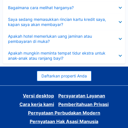
Dipersempit
Bagaimana cara melihat harganya?
Dipersempit
Saya sedang memasukkan rincian kartu kredit saya,
kapan saya akan membayar?
Dipersempit
Apakah hotel memerlukan uang jaminan atau
pembayaran di muka?
Dipersempit
Apakah mungkin meminta tempat tidur ekstra untuk
anak-anak atau ranjang bayi?
Daftarkan properti Anda
Versi desktop
Persyaratan Layanan
Cara kerja kami
Pemberitahuan Privasi
Pernyataan Perbudakan Modern
Pernyataan Hak Asasi Manusia