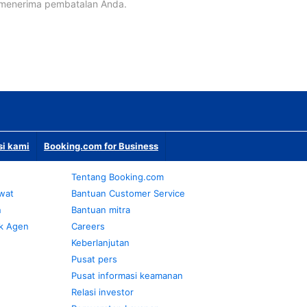
 menerima pembatalan Anda.
si kami
Booking.com for Business
Tentang Booking.com
awat
Bantuan Customer Service
n
Bantuan mitra
k Agen
Careers
Keberlanjutan
Pusat pers
Pusat informasi keamanan
Relasi investor