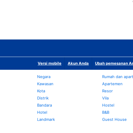
Versi mobile
Akun Anda
Ubah pemesanan An
Negara
Rumah dan apar
Kawasan
Apartemen
Kota
Resor
Distrik
Vila
Bandara
Hostel
Hotel
B&B
Landmark
Guest House