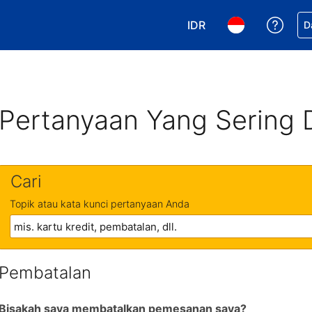
IDR
Dapa
D
Pilih mata uang Anda. 
Pilih bahasa An
Pertanyaan Yang Sering 
Cari
Topik atau kata kunci pertanyaan Anda
Pembatalan
Bisakah saya membatalkan pemesanan saya?