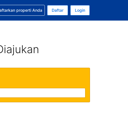
tkan bantuan untuk pemesanan Anda
aftarkan properti Anda
Daftar
Login
Mata uang Anda saat ini adalah Rupiah Indonesia
da. Bahasa Anda saat ini adalah Bahasa Indonesia
Diajukan