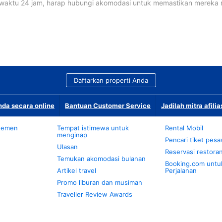
waktu 24 jam, harap hubungi akomodasi untuk memastikan mereka
Daftarkan properti Anda
da secara online
Bantuan Customer Service
Jadilah mitra afilia
temen
Tempat istimewa untuk
Rental Mobil
menginap
Pencari tiket pes
Ulasan
Reservasi restora
Temukan akomodasi bulanan
Booking.com untu
Artikel travel
Perjalanan
Promo liburan dan musiman
Traveller Review Awards