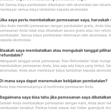
Ya! Semua biaya pembatalan ditentukan oleh akomodasi dan dican
membayar semua biaya tambahan kepada akomodasi.
Jika saya perlu membatalkan pemesanan saya, haruskah
Jika Anda memiliki pemesanan dengan pembatalan gratis, Anda tid
pemesanan Anda tidak bisa dibatalkan secara gratis atau non-refun
pembatalan. Semua biaya pembatalan ditentukan oleh akomodasi.
kepada akomodasi.
Bisakah saya membatalkan atau mengubah tanggal pilih
refundable?
Mengubah tanggal untuk pemesanan 'Non-Refundable' tidak mungkin
membatalkan pemesanan Anda, bisa saja ada biaya yang timbul. Se
akomodasi. Anda akan membayar biaya tambahan kepada akomoda
Di mana saya dapat menemukan kebijakan pembatalan?
Anda bisa menemukannya di konfirmasi pemesanan Anda.
Bagaimana saya bisa tahu jika pemesanan saya dibatalka
Setelah Anda membatalkan pemesanan dengan kami, Anda akan me
pembatalan tersebut. Periksa kotak masuk dan folder spam/junk An