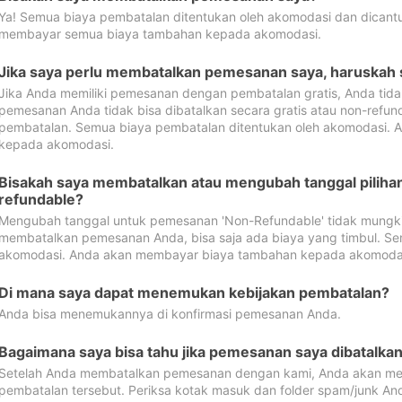
Ya! Semua biaya pembatalan ditentukan oleh akomodasi dan dican
membayar semua biaya tambahan kepada akomodasi.
Jika saya perlu membatalkan pemesanan saya, haruskah
Jika Anda memiliki pemesanan dengan pembatalan gratis, Anda tid
pemesanan Anda tidak bisa dibatalkan secara gratis atau non-refun
pembatalan. Semua biaya pembatalan ditentukan oleh akomodasi.
kepada akomodasi.
Bisakah saya membatalkan atau mengubah tanggal pilih
refundable?
Mengubah tanggal untuk pemesanan 'Non-Refundable' tidak mungkin
membatalkan pemesanan Anda, bisa saja ada biaya yang timbul. Se
akomodasi. Anda akan membayar biaya tambahan kepada akomoda
Di mana saya dapat menemukan kebijakan pembatalan?
Anda bisa menemukannya di konfirmasi pemesanan Anda.
Bagaimana saya bisa tahu jika pemesanan saya dibatalka
Setelah Anda membatalkan pemesanan dengan kami, Anda akan me
pembatalan tersebut. Periksa kotak masuk dan folder spam/junk An