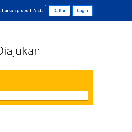
tkan bantuan untuk pemesanan Anda
aftarkan properti Anda
Daftar
Login
Mata uang Anda saat ini adalah Rupiah Indonesia
da. Bahasa Anda saat ini adalah Bahasa Indonesia
Diajukan