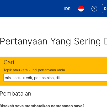
IDR
Dapa
D
Pilih mata uang Anda. 
Pilih bahasa An
Pertanyaan Yang Sering 
Cari
Topik atau kata kunci pertanyaan Anda
Pembatalan
Bisakah saya membatalkan pemesanan saya?