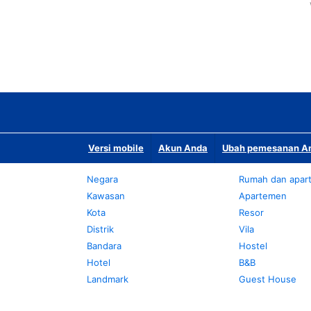
Versi mobile
Akun Anda
Ubah pemesanan An
Negara
Rumah dan apar
Kawasan
Apartemen
Kota
Resor
Distrik
Vila
Bandara
Hostel
Hotel
B&B
Landmark
Guest House