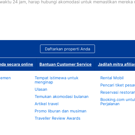
waktu 24 jam, harap hubungi akomodasi untuk memastikan mereka
Daftarkan properti Anda
da secara online
Bantuan Customer Service
Jadilah mitra afilia
temen
Tempat istimewa untuk
Rental Mobil
menginap
Pencari tiket pes
Ulasan
Reservasi restora
Temukan akomodasi bulanan
Booking.com untu
Artikel travel
Perjalanan
Promo liburan dan musiman
Traveller Review Awards