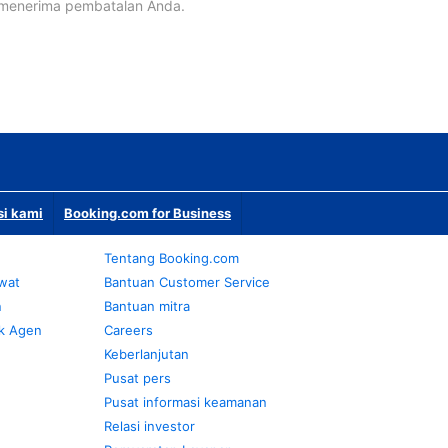
 menerima pembatalan Anda.
si kami
Booking.com for Business
Tentang Booking.com
awat
Bantuan Customer Service
n
Bantuan mitra
k Agen
Careers
Keberlanjutan
Pusat pers
Pusat informasi keamanan
Relasi investor