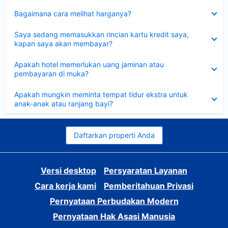
Dipersempit
Bagaimana cara melihat harganya?
Dipersempit
Saya sedang memasukkan rincian kartu kredit saya,
kapan saya akan membayar?
Dipersempit
Apakah hotel memerlukan uang jaminan atau
pembayaran di muka?
Dipersempit
Apakah mungkin meminta tempat tidur ekstra untuk
anak-anak atau ranjang bayi?
Daftarkan properti Anda
Versi desktop
Persyaratan Layanan
Cara kerja kami
Pemberitahuan Privasi
Pernyataan Perbudakan Modern
Pernyataan Hak Asasi Manusia