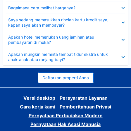
Dipersempit
Bagaimana cara melihat harganya?
Dipersempit
Saya sedang memasukkan rincian kartu kredit saya,
kapan saya akan membayar?
Dipersempit
Apakah hotel memerlukan uang jaminan atau
pembayaran di muka?
Dipersempit
Apakah mungkin meminta tempat tidur ekstra untuk
anak-anak atau ranjang bayi?
Daftarkan properti Anda
Versi desktop
Persyaratan Layanan
Cara kerja kami
Pemberitahuan Privasi
Pernyataan Perbudakan Modern
Pernyataan Hak Asasi Manusia