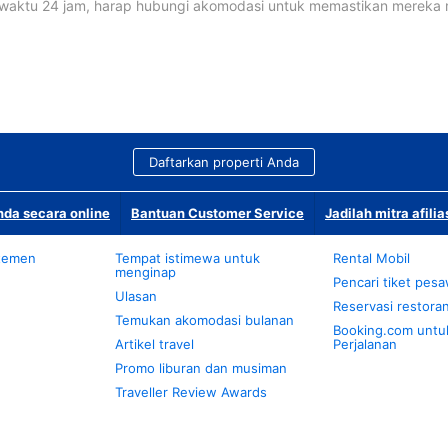
waktu 24 jam, harap hubungi akomodasi untuk memastikan mereka
Daftarkan properti Anda
da secara online
Bantuan Customer Service
Jadilah mitra afilia
temen
Tempat istimewa untuk
Rental Mobil
menginap
Pencari tiket pes
Ulasan
Reservasi restora
Temukan akomodasi bulanan
Booking.com untu
Artikel travel
Perjalanan
Promo liburan dan musiman
Traveller Review Awards