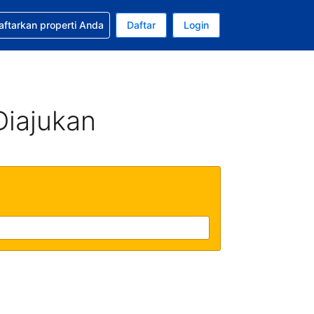
tkan bantuan untuk pemesanan Anda
aftarkan properti Anda
Daftar
Login
ata uang Anda saat ini adalah Dolar Amerika Serikat
da. Bahasa Anda saat ini adalah Bahasa Indonesia
Diajukan