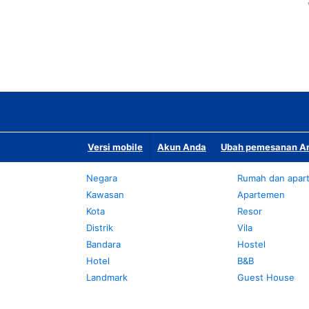
Versi mobile
Akun Anda
Ubah pemesanan An
Negara
Rumah dan apar
Kawasan
Apartemen
Kota
Resor
Distrik
Vila
Bandara
Hostel
Hotel
B&B
Landmark
Guest House