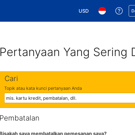
USD
Dapa
D
Pilih mata uang Anda. M
Pilih bahasa An
Pertanyaan Yang Sering 
Cari
Topik atau kata kunci pertanyaan Anda
Pembatalan
Bisakah saya membatalkan pemesanan saya?