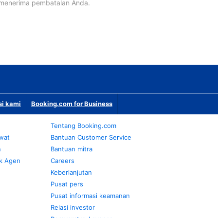
 menerima pembatalan Anda.
si kami
Booking.com for Business
Tentang Booking.com
awat
Bantuan Customer Service
n
Bantuan mitra
k Agen
Careers
Keberlanjutan
Pusat pers
Pusat informasi keamanan
Relasi investor