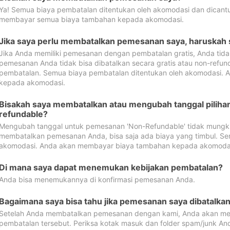
Ya! Semua biaya pembatalan ditentukan oleh akomodasi dan dican
membayar semua biaya tambahan kepada akomodasi.
Jika saya perlu membatalkan pemesanan saya, haruskah
Jika Anda memiliki pemesanan dengan pembatalan gratis, Anda tid
pemesanan Anda tidak bisa dibatalkan secara gratis atau non-refun
pembatalan. Semua biaya pembatalan ditentukan oleh akomodasi.
kepada akomodasi.
Bisakah saya membatalkan atau mengubah tanggal pilih
refundable?
Mengubah tanggal untuk pemesanan 'Non-Refundable' tidak mungkin
membatalkan pemesanan Anda, bisa saja ada biaya yang timbul. Se
akomodasi. Anda akan membayar biaya tambahan kepada akomoda
Di mana saya dapat menemukan kebijakan pembatalan?
Anda bisa menemukannya di konfirmasi pemesanan Anda.
Bagaimana saya bisa tahu jika pemesanan saya dibatalka
Setelah Anda membatalkan pemesanan dengan kami, Anda akan me
pembatalan tersebut. Periksa kotak masuk dan folder spam/junk An