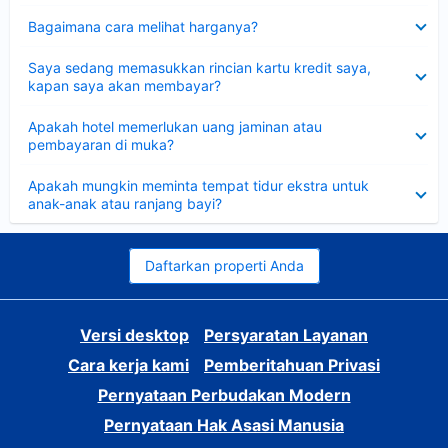
Dipersempit
Bagaimana cara melihat harganya?
Dipersempit
Saya sedang memasukkan rincian kartu kredit saya,
kapan saya akan membayar?
Dipersempit
Apakah hotel memerlukan uang jaminan atau
pembayaran di muka?
Dipersempit
Apakah mungkin meminta tempat tidur ekstra untuk
anak-anak atau ranjang bayi?
Daftarkan properti Anda
Versi desktop
Persyaratan Layanan
Cara kerja kami
Pemberitahuan Privasi
Pernyataan Perbudakan Modern
Pernyataan Hak Asasi Manusia