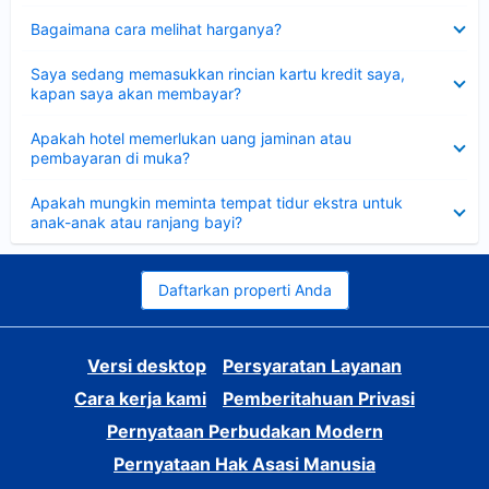
Dipersempit
Bagaimana cara melihat harganya?
Dipersempit
Saya sedang memasukkan rincian kartu kredit saya,
kapan saya akan membayar?
Dipersempit
Apakah hotel memerlukan uang jaminan atau
pembayaran di muka?
Dipersempit
Apakah mungkin meminta tempat tidur ekstra untuk
anak-anak atau ranjang bayi?
Daftarkan properti Anda
Versi desktop
Persyaratan Layanan
Cara kerja kami
Pemberitahuan Privasi
Pernyataan Perbudakan Modern
Pernyataan Hak Asasi Manusia