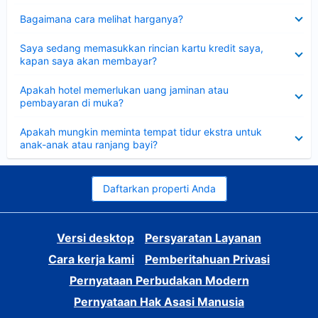
Dipersempit
Bagaimana cara melihat harganya?
Dipersempit
Saya sedang memasukkan rincian kartu kredit saya,
kapan saya akan membayar?
Dipersempit
Apakah hotel memerlukan uang jaminan atau
pembayaran di muka?
Dipersempit
Apakah mungkin meminta tempat tidur ekstra untuk
anak-anak atau ranjang bayi?
Daftarkan properti Anda
Versi desktop
Persyaratan Layanan
Cara kerja kami
Pemberitahuan Privasi
Pernyataan Perbudakan Modern
Pernyataan Hak Asasi Manusia