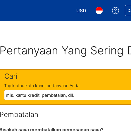
USD
Dapa
D
Pilih mata uang Anda. M
Pilih bahasa An
Pertanyaan Yang Sering 
Cari
Topik atau kata kunci pertanyaan Anda
Pembatalan
Bisakah saya membatalkan pemesanan saya?