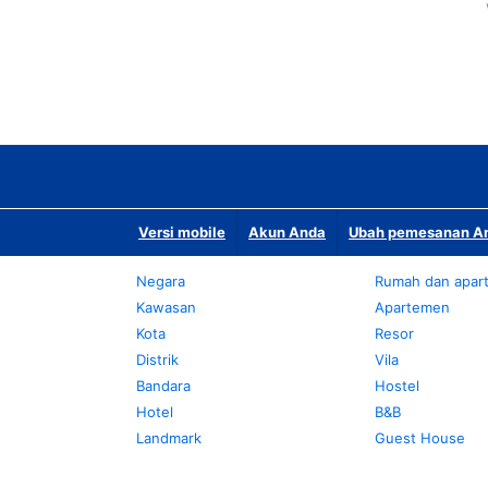
Versi mobile
Akun Anda
Ubah pemesanan An
Negara
Rumah dan apar
Kawasan
Apartemen
Kota
Resor
Distrik
Vila
Bandara
Hostel
Hotel
B&B
Landmark
Guest House