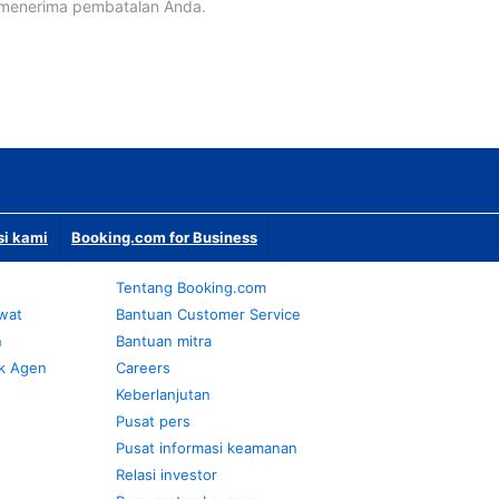
 menerima pembatalan Anda.
si kami
Booking.com for Business
Tentang Booking.com
awat
Bantuan Customer Service
n
Bantuan mitra
k Agen
Careers
Keberlanjutan
Pusat pers
Pusat informasi keamanan
Relasi investor