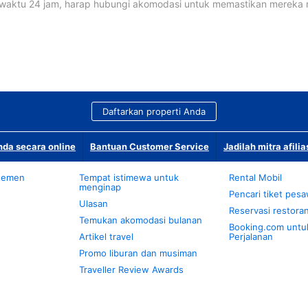
waktu 24 jam, harap hubungi akomodasi untuk memastikan mereka
Daftarkan properti Anda
da secara online
Bantuan Customer Service
Jadilah mitra afilia
temen
Tempat istimewa untuk
Rental Mobil
menginap
Pencari tiket pes
Ulasan
Reservasi restora
Temukan akomodasi bulanan
Booking.com untu
Artikel travel
Perjalanan
Promo liburan dan musiman
Traveller Review Awards