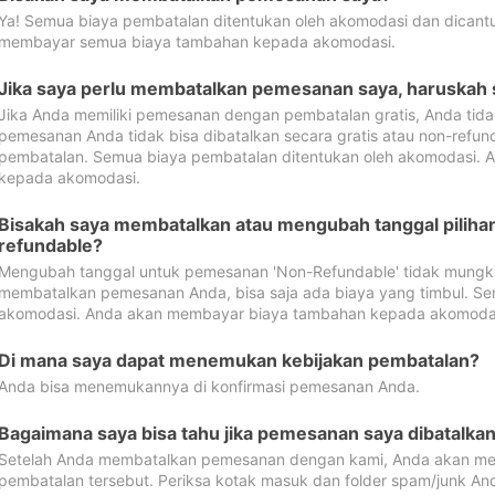
Ya! Semua biaya pembatalan ditentukan oleh akomodasi dan dican
membayar semua biaya tambahan kepada akomodasi.
Jika saya perlu membatalkan pemesanan saya, haruskah
Jika Anda memiliki pemesanan dengan pembatalan gratis, Anda tid
pemesanan Anda tidak bisa dibatalkan secara gratis atau non-refun
pembatalan. Semua biaya pembatalan ditentukan oleh akomodasi.
kepada akomodasi.
Bisakah saya membatalkan atau mengubah tanggal pilih
refundable?
Mengubah tanggal untuk pemesanan 'Non-Refundable' tidak mungkin
membatalkan pemesanan Anda, bisa saja ada biaya yang timbul. Se
akomodasi. Anda akan membayar biaya tambahan kepada akomoda
Di mana saya dapat menemukan kebijakan pembatalan?
Anda bisa menemukannya di konfirmasi pemesanan Anda.
Bagaimana saya bisa tahu jika pemesanan saya dibatalka
Setelah Anda membatalkan pemesanan dengan kami, Anda akan me
pembatalan tersebut. Periksa kotak masuk dan folder spam/junk An