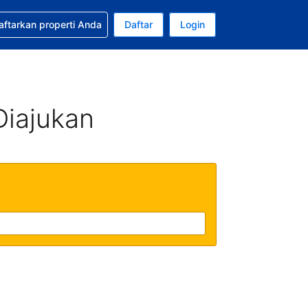
tkan bantuan untuk pemesanan Anda
aftarkan properti Anda
Daftar
Login
ata uang Anda saat ini adalah Dolar Amerika Serikat
da. Bahasa Anda saat ini adalah Bahasa Indonesia
Diajukan