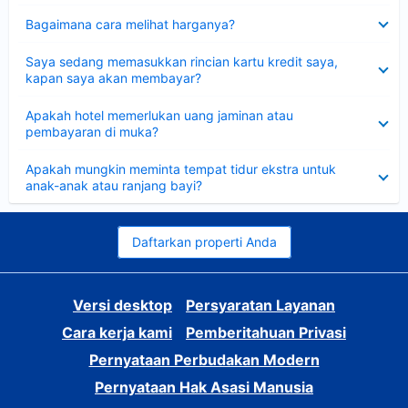
Dipersempit
Bagaimana cara melihat harganya?
Dipersempit
Saya sedang memasukkan rincian kartu kredit saya,
kapan saya akan membayar?
Dipersempit
Apakah hotel memerlukan uang jaminan atau
pembayaran di muka?
Dipersempit
Apakah mungkin meminta tempat tidur ekstra untuk
anak-anak atau ranjang bayi?
Daftarkan properti Anda
Versi desktop
Persyaratan Layanan
Cara kerja kami
Pemberitahuan Privasi
Pernyataan Perbudakan Modern
Pernyataan Hak Asasi Manusia