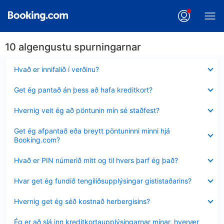
10 algengustu spurningarnar
Minna
Hvað er innifalið í verðinu?
sýnt
Minna
Get ég pantað án þess að hafa kreditkort?
sýnt
Minna
Hvernig veit ég að pöntunin mín sé staðfest?
sýnt
Minna
Get ég afpantað eða breytt pöntuninni minni hjá
sýnt
Booking.com?
Minna
Hvað er PIN númerið mitt og til hvers þarf ég það?
sýnt
Minna
Hvar get ég fundið tengiliðsupplýsingar gististaðarins?
sýnt
Minna
Hvernig get ég séð kostnað herbergisins?
sýnt
Minna
Ég er að slá inn kreditkortaupplýsingarnar mínar, hvenær