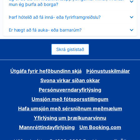
sýnt
mun ég þurfa að borga?
Minna
Þarf hótelið að fá inná- eða fyrirframgreiðslu?
sýnt
Minna
Er hægt að fá auka- eða barnarúm?
sýnt
Skrá gististað
Útgáfa fyrir hefðbundinn skjá
Þjónustuskilmálar
Svona virkar síðan okkar
Persónuverndaryfirlýsing
Umsjón með fótsporsstillingum
Hafa umsjón með sérsniðnum meðmælum
Yfirlýsing um þrælkunarvinnu
Mannréttindayfirlýsing
Um Booking.com