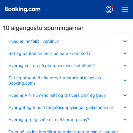
10 algengustu spurningarnar
Minna
Hvað er innifalið í verðinu?
sýnt
Minna
Get ég pantað án þess að hafa kreditkort?
sýnt
Minna
Hvernig veit ég að pöntunin mín sé staðfest?
sýnt
Minna
Get ég afpantað eða breytt pöntuninni minni hjá
sýnt
Booking.com?
Minna
Hvað er PIN númerið mitt og til hvers þarf ég það?
sýnt
Minna
Hvar get ég fundið tengiliðsupplýsingar gististaðarins?
sýnt
Minna
Hvernig get ég séð kostnað herbergisins?
sýnt
Minna
Ég er að slá inn kreditkortaupplýsingarnar mínar, hvenær