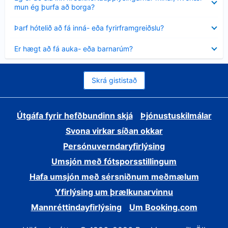
sýnt
mun ég þurfa að borga?
Minna
Þarf hótelið að fá inná- eða fyrirframgreiðslu?
sýnt
Minna
Er hægt að fá auka- eða barnarúm?
sýnt
Skrá gististað
Útgáfa fyrir hefðbundinn skjá
Þjónustuskilmálar
Svona virkar síðan okkar
Persónuverndaryfirlýsing
Umsjón með fótsporsstillingum
Hafa umsjón með sérsniðnum meðmælum
Yfirlýsing um þrælkunarvinnu
Mannréttindayfirlýsing
Um Booking.com